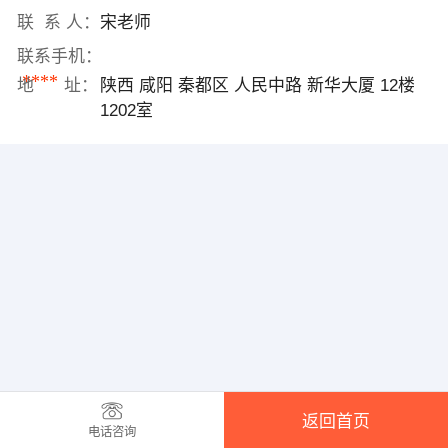
联 系 人：
宋老师
联系手机：
****
地 址：
陕西 咸阳 秦都区 人民中路 新华大厦 12楼
1202室
返回首页
电话咨询